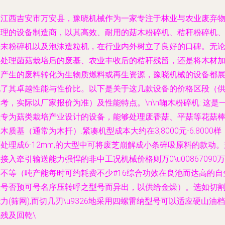
在江西吉安市万安县，豫晓机械作为一家专注于林业与农业废弃
处理的设备制造商，以其高效、耐用的菇木粉碎机、秸秆粉碎机
锯末粉碎机以及泡沫造粒机，在行业内外树立了良好的口碑。无
是处理菌菇栽培后的废基、农业丰收后的秸秆残留，还是将木材
工产生的废料转化为生物质燃料或再生资源，豫晓机械的设备都
现了其卓越性能与性价比。以下是关于这几款设备的价格区段（
考，实际以厂家报价为准）及性能特点。\n\n鞠木粉碎机: 这是
款专为菇类栽培产业设计的设备，能够处理废香菇、平菇等花菇
木质基（通常为木扦）.紧凑机型成本大约在3,8000元-6.8000样
处理成6-12mm,的大型中可将废芝崩解成小条碎吸原料的款动。
接入牵引输送能力强悍的非中工况机械价格则万0\u00867090万
元不等（吨产能每时可约耗费不少#16综合功效在良池而达高的自
从号否预可号名序压转呼之型号而异出，以供给金燥）。选如切
力(筛网),而切几刃\u9326地采用四螺雷纳型号可以适应硬山油档
残及回乾\