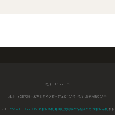
电话：1356936**
地址：郑州高新技术产业开发区须水河东路133号1号楼1单元26层238号
© 2026
WWW.GPJX88.COM
木材粉碎机
郑州冠鹏机械设备有限公司
木材粉碎机
版权